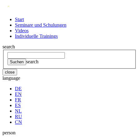
Start
Seminare und Schulungen
Videos
Individuelle Trainings
search
search
close
language
DE
EN
FR
ES
NL
RU
CN
person